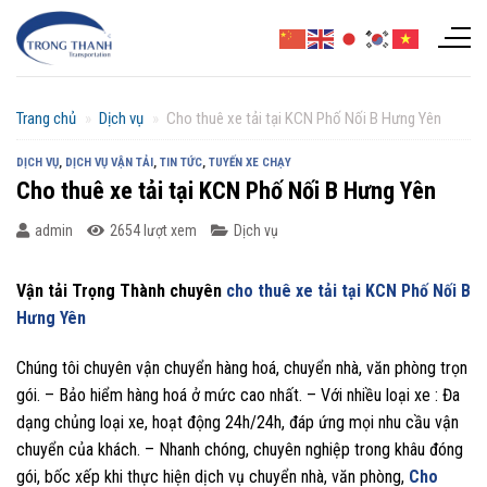
Chuyển
đến
nội
dung
Trang chủ
»
Dịch vụ
»
Cho thuê xe tải tại KCN Phố Nối B Hưng Yên
DỊCH VỤ
,
DỊCH VỤ VẬN TẢI
,
TIN TỨC
,
TUYẾN XE CHẠY
Cho thuê xe tải tại KCN Phố Nối B Hưng Yên
admin
2654 lượt xem
Dịch vụ
Vận tải Trọng Thành chuyên
cho thuê xe tải tại KCN Phố Nối B
Hưng Yên
Chúng tôi chuyên vận chuyển hàng hoá, chuyển nhà, văn phòng trọn
gói. – Bảo hiểm hàng hoá ở mức cao nhất. – Với nhiều loại xe : Đa
dạng chủng loại xe, hoạt động 24h/24h, đáp ứng mọi nhu cầu vận
chuyển của khách. – Nhanh chóng, chuyên nghiệp trong khâu đóng
gói, bốc xếp khi thực hiện dịch vụ chuyển nhà, văn phòng,
Cho