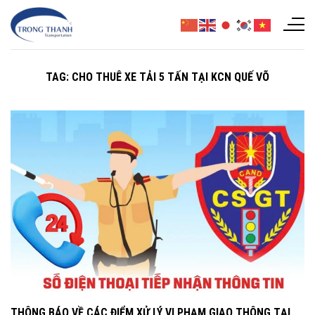
Chuyển
đến
nội
dung
TAG:
CHO THUÊ XE TẢI 5 TẤN TẠI KCN QUẾ VÕ
THÔNG BÁO VỀ CÁC ĐIỂM XỬ LÝ VI PHẠM GIAO THÔNG TẠI