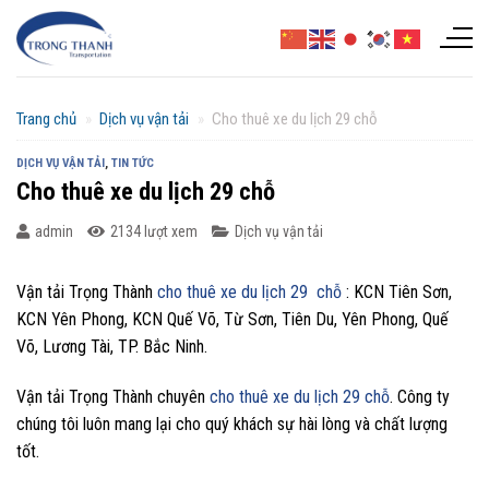
Chuyển
đến
nội
dung
Trang chủ
»
Dịch vụ vận tải
»
Cho thuê xe du lịch 29 chỗ
DỊCH VỤ VẬN TẢI
,
TIN TỨC
Cho thuê xe du lịch 29 chỗ
admin
2134 lượt xem
Dịch vụ vận tải
Vận tải Trọng Thành
cho thuê xe du lịch 29 chỗ
: KCN Tiên Sơn,
KCN Yên Phong, KCN Quế Võ, Từ Sơn, Tiên Du, Yên Phong, Quế
Võ, Lương Tài, TP. Bắc Ninh.
Vận tải Trọng Thành chuyên
cho thuê xe du lịch 29 chỗ
. Công ty
chúng tôi luôn mang lại cho quý khách sự hài lòng và chất lượng
tốt.