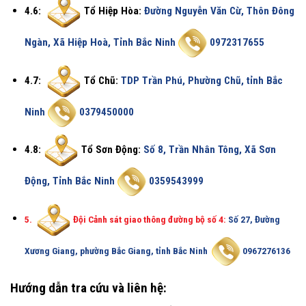
4.6:
Tổ Hiệp Hòa:
Đường Nguyễn Văn Cừ, Thôn Đông
Ngàn, Xã Hiệp Hoà, Tỉnh Bắc Ninh
0972317655
4.7:
Tổ Chũ:
TDP Trần Phú, Phường Chũ, tỉnh Bắc
Ninh
0379450000
4.8:
Tổ Sơn Động:
Số 8, Trần Nhân Tông, Xã Sơn
Động, Tỉnh Bắc Ninh
0359543999
5.
Đội Cảnh sát giao thông đường bộ số 4:
Số 27, Đường
Xương Giang, phường Bắc Giang, tỉnh Bắc Ninh
0967276136
Hướng dẫn tra cứu và liên hệ: