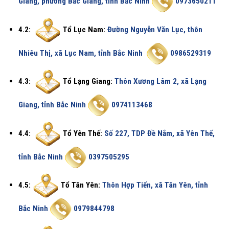
Giang, phường Bắc Giang, tỉnh Bắc Ninh
0973650211
4.2:
Tổ Lục Nam:
Đường Nguyễn Văn Lục, thôn
Nhiêu Thị, xã Lục Nam, tỉnh Bắc Ninh
0986529319
4.3:
Tổ Lạng Giang:
Thôn Xương Lâm 2, xã Lạng
Giang, tỉnh Bắc Ninh
0974113468
4.4:
Tổ Yên Thế:
Số 227, TDP Đề Nắm, xã Yên Thế,
tỉnh Bắc Ninh
0397505295
4.5:
Tổ Tân Yên:
Thôn Hợp Tiến, xã Tân Yên, tỉnh
Bắc Ninh
0979844798