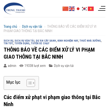
Chuyển
đến
nội
dung
Trang chủ
»
Dịch vụ vận tải
»
THÔNG BÁO VỀ CÁC ĐIỂM XỬ LÝ VI
PHẠM GIAO THÔNG TẠI BẮC NINH
DỊCH VỤ
,
DỊCH VỤ VẬN TẢI
,
DỰ ÁN CÂY XANH
,
KINH NGHIỆM HAY
,
THUÊ NHÀ XƯỞNG
,
TIN TỨC
,
TUYỂN DỤNG
,
TUYẾN XE CHẠY
THÔNG BÁO VỀ CÁC ĐIỂM XỬ LÝ VI PHẠM
GIAO THÔNG TẠI BẮC NINH
admin
19338 lượt xem
Dịch vụ vận tải
Mục lục
Các điểm xử phạt vi phạm giao thông tại Bắc
Ninh