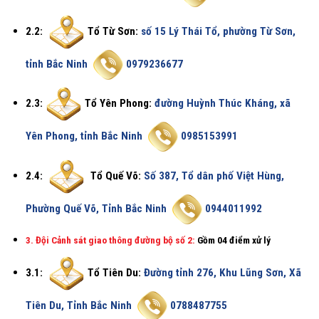
2.2:
Tổ Từ Sơn:
số 15 Lý Thái Tổ, phường Từ Sơn,
tỉnh Bắc Ninh
0979236677
2.3:
Tổ Yên Phong:
đường Huỳnh Thúc Kháng, xã
Yên Phong, tỉnh Bắc Ninh
0985153991
2.4:
Tổ Quế Võ:
Số 387, Tổ dân phố Việt Hùng,
Phường Quế Võ, Tỉnh Bắc Ninh
0944011992
3. Đội Cảnh sát giao thông đường bộ số 2:
Gồm 04 điểm xử lý
3.1:
Tổ Tiên Du:
Đường tỉnh 276, Khu Lũng Sơn, Xã
Tiên Du, Tỉnh Bắc Ninh
0788487755