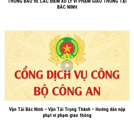
THÔNG BÁO VỀ CÁC ĐIỂM XỬ LÝ VI PHẠM GIAO THÔNG TẠI
BẮC NINH
Vận Tải Bắc Ninh – Vận Tải Trọng Thành – Hướng dẫn nộp
phạt vi phạm giao thông