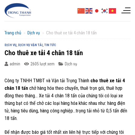
Chuyển
đến
nội
dung
Trang chủ
»
Dịch vụ
»
Cho thuê xe tải 4 chân 18 tấn
DỊCH VỤ
,
DỊCH VỤ VẬN TẢI
,
TIN TỨC
Cho thuê xe tải 4 chân 18 tấn
admin
2605 lượt xem
Dịch vụ
Công ty TNHH TMĐT và Vận tải Trọng Thành
cho thuê xe tải 4
chân 18 tấn
chở hàng hóa theo chuyến, thuê trọn gói, thuê hợp
đồng theo tháng… Xe tải 4 chân 18 tấn của chúng tôi có loại xe
thùng bạt có thể chở các loại hàng hóa khác nhau như: hàng điện
tử, hàng tiêu dùng, hàng công nghiệp…trọng tải nhỏ từ 0,5 tấn đến
18 tấn.
Để nhận được báo giá tốt nhất xin liên hệ trực tiếp với chúng tôi