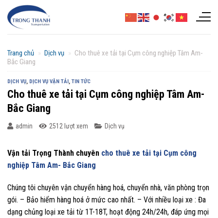
Chuyển
đến
nội
dung
Trang chủ
»
Dịch vụ
»
Cho thuê xe tải tại Cụm công nghiệp Tâm Am-
Bắc Giang
DỊCH VỤ
,
DỊCH VỤ VẬN TẢI
,
TIN TỨC
Cho thuê xe tải tại Cụm công nghiệp Tâm Am-
Bắc Giang
admin
2512 lượt xem
Dịch vụ
Vận tải Trọng Thành chuyên
cho thuê xe tải tại Cụm công
nghiệp Tâm Am- Bắc Giang
Chúng tôi chuyên vận chuyển hàng hoá, chuyển nhà, văn phòng trọn
gói. – Bảo hiểm hàng hoá ở mức cao nhất. – Với nhiều loại xe : Đa
dạng chủng loại xe tải từ 1T-18T, hoạt động 24h/24h, đáp ứng mọi