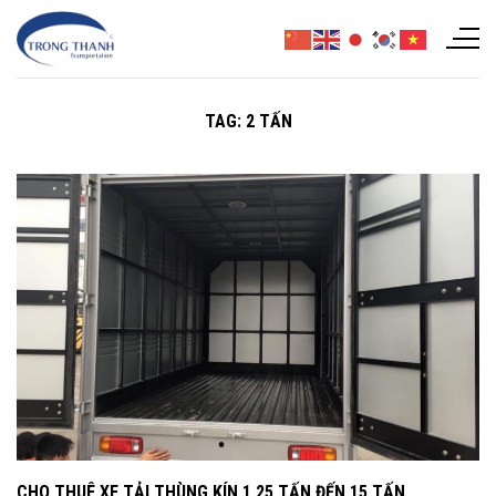
Chuyển
đến
nội
dung
TAG:
2 TẤN
CHO THUÊ XE TẢI THÙNG KÍN 1,25 TẤN ĐẾN 15 TẤN