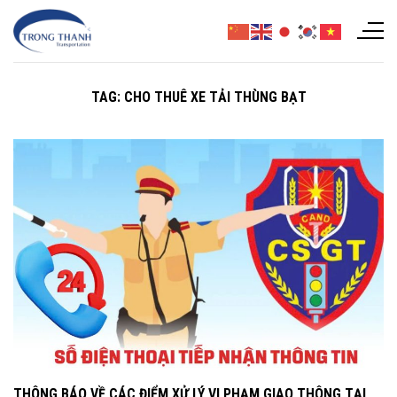
Chuyển
đến
nội
dung
TAG:
CHO THUÊ XE TẢI THÙNG BẠT
THÔNG BÁO VỀ CÁC ĐIỂM XỬ LÝ VI PHẠM GIAO THÔNG TẠI