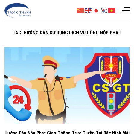
Chuyển
đến
nội
dung
TAG:
HƯỚNG DẪN SỬ DỤNG DỊCH VỤ CÔNG NỘP PHẠT
Hướng Dẫn Nộp Phạt Giao Thông Trực Tuyến Tại Bắc Ninh Mới