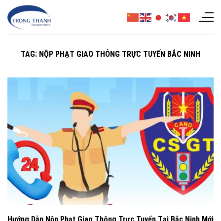
Chuyển
đến
nội
dung
TAG:
NỘP PHẠT GIAO THÔNG TRỰC TUYẾN BẮC NINH
Hướng Dẫn Nộp Phạt Giao Thông Trực Tuyến Tại Bắc Ninh Mới