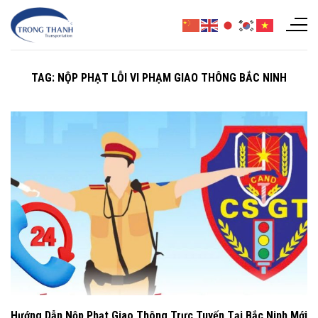
Chuyển
đến
nội
dung
TAG:
NỘP PHẠT LỖI VI PHẠM GIAO THÔNG BẮC NINH
Hướng Dẫn Nộp Phạt Giao Thông Trực Tuyến Tại Bắc Ninh Mới