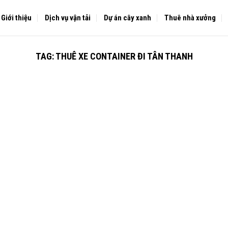
Giới thiệu
Dịch vụ vận tải
Dự án cây xanh
Thuê nhà xưởng
TAG:
THUÊ XE CONTAINER ĐI TÂN THANH