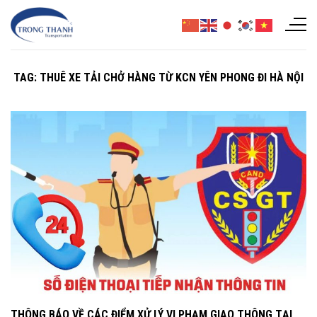
Chuyển
đến
nội
dung
TAG:
THUÊ XE TẢI CHỞ HÀNG TỪ KCN YÊN PHONG ĐI HÀ NỘI
THÔNG BÁO VỀ CÁC ĐIỂM XỬ LÝ VI PHẠM GIAO THÔNG TẠI