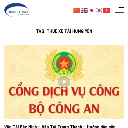
Chuyển
đến
nội
dung
TAG:
THUÊ XE TẢI HƯNG YÊN
Vận Tải Bắc Ninh – Vận Tải Trọng Thành – Hướng dẫn nộp