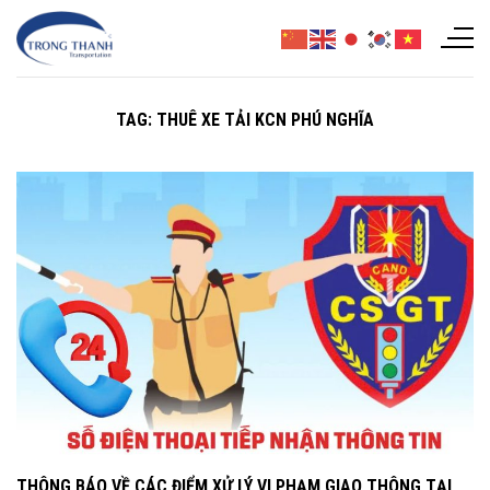
Chuyển
đến
nội
dung
TAG:
THUÊ XE TẢI KCN PHÚ NGHĨA
THÔNG BÁO VỀ CÁC ĐIỂM XỬ LÝ VI PHẠM GIAO THÔNG TẠI