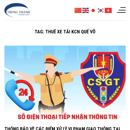
Chuyển
đến
nội
dung
TAG:
THUÊ XE TẢI KCN QUẾ VÕ
THÔNG BÁO VỀ CÁC ĐIỂM XỬ LÝ VI PHẠM GIAO THÔNG TẠI