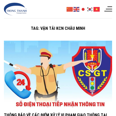
Chuyển
đến
nội
dung
TAG:
VẬN TẢI KCN CHÂU MINH
THÔNG BÁO VỀ CÁC ĐIỂM XỬ LÝ VI PHẠM GIAO THÔNG TẠI