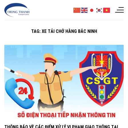
Chuyển
đến
nội
dung
TAG:
XE TẢI CHỞ HÀNG BẮC NINH
THÔNG BÁO VỀ CÁC ĐIỂM XỬ LÝ VI PHẠM GIAO THÔNG TẠI