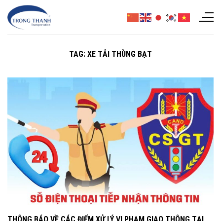
Chuyển
đến
nội
dung
TAG:
XE TẢI THÙNG BẠT
THÔNG BÁO VỀ CÁC ĐIỂM XỬ LÝ VI PHẠM GIAO THÔNG TẠI