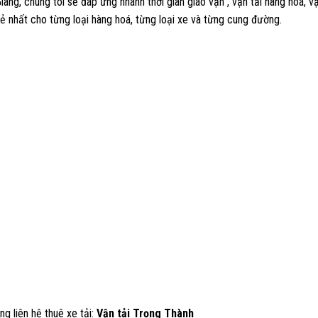
ang, chúng tôi sẽ đáp ứng nhanh thời gian giao vận , vận tải hàng hoá, 
ẻ nhất cho từng loại hàng hoá, từng loại xe và từng cung đường.
lòng liên hệ thuê xe tải:
Vận tải Trọng Thành