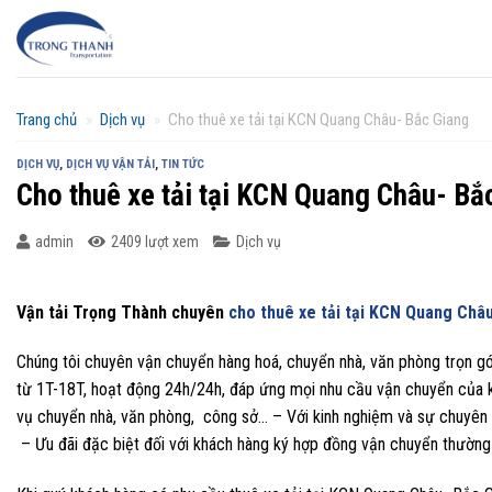
Chuyển
đến
nội
dung
Trang chủ
»
Dịch vụ
»
Cho thuê xe tải tại KCN Quang Châu- Bắc Giang
DỊCH VỤ
,
DỊCH VỤ VẬN TẢI
,
TIN TỨC
Cho thuê xe tải tại KCN Quang Châu- Bắ
admin
2409 lượt xem
Dịch vụ
Vận tải Trọng Thành chuyên
cho thuê xe tải tại KCN Quang Châ
Chúng tôi chuyên vận chuyển hàng hoá, chuyển nhà, văn phòng trọn gói
từ 1T-18T, hoạt động 24h/24h, đáp ứng mọi nhu cầu vận chuyển của k
vụ chuyển nhà, văn phòng, công sở… – Với kinh nghiệm và sự chuyên 
– Ưu đãi đặc biệt đối với khách hàng ký hợp đồng vận chuyển thường 