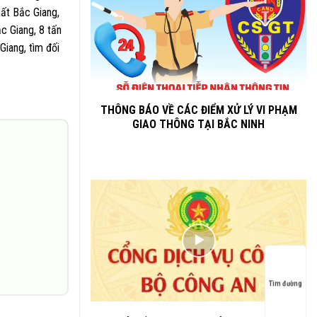
hất Bắc Giang,
ắc Giang, 8 tấn
Giang, tìm đối
THÔNG BÁO VỀ CÁC ĐIỂM XỬ LÝ VI PHẠM
GIAO THÔNG TẠI BẮC NINH
Tìm đường