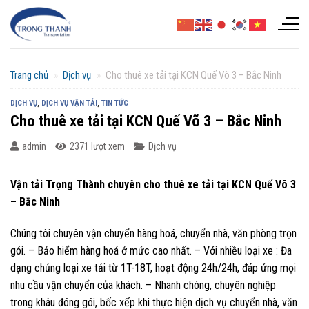
Chuyển
đến
nội
dung
Trang chủ
»
Dịch vụ
»
Cho thuê xe tải tại KCN Quế Võ 3 – Bắc Ninh
DỊCH VỤ
,
DỊCH VỤ VẬN TẢI
,
TIN TỨC
Cho thuê xe tải tại KCN Quế Võ 3 – Bắc Ninh
admin
2371 lượt xem
Dịch vụ
Vận tải Trọng Thành chuyên cho thuê xe tải tại KCN Quế Võ 3
– Bắc Ninh
Chúng tôi chuyên vận chuyển hàng hoá, chuyển nhà, văn phòng trọn
gói. – Bảo hiểm hàng hoá ở mức cao nhất. – Với nhiều loại xe : Đa
dạng chủng loại xe tải từ 1T-18T, hoạt động 24h/24h, đáp ứng mọi
nhu cầu vận chuyển của khách. – Nhanh chóng, chuyên nghiệp
trong khâu đóng gói, bốc xếp khi thực hiện dịch vụ chuyển nhà, văn