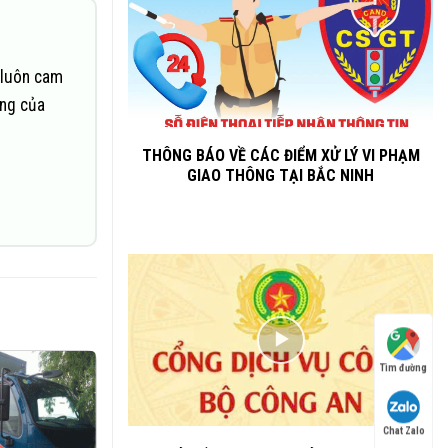
 luôn cam
ững của
THÔNG BÁO VỀ CÁC ĐIỂM XỬ LÝ VI PHẠM
GIAO THÔNG TẠI BẮC NINH
Tìm đường
Chat Zalo