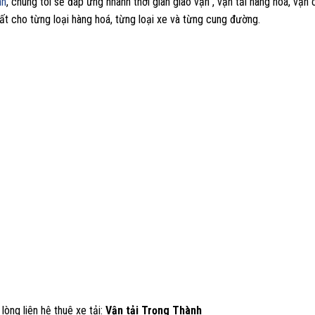
nh
, chúng tôi sẽ đáp ứng nhanh thời gian giao vận , vận tải hàng hoá, vận
ất cho từng loại hàng hoá, từng loại xe và từng cung đường.
i lòng liên hệ thuê xe tải:
Vận tải Trọng Thành