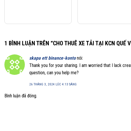
1 BÌNH LUẬN TRÊN “
CHO THUÊ XE TẢI TẠI KCN QUẾ V
skapa ett binance-konto
nói:
Thank you for your sharing. I am worried that I lack creat
question, can you help me?
26 THÁNG 3, 2024 LÚC 4:13 SÁNG
Bình luận đã đóng.