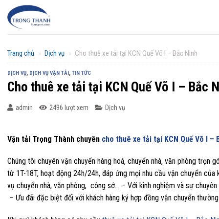
Chuyển
đến
nội
dung
Trang chủ
»
Dịch vụ
»
Cho thuê xe tải tại KCN Quế Võ I – Bắc Ninh
DỊCH VỤ
,
DỊCH VỤ VẬN TẢI
,
TIN TỨC
Cho thuê xe tải tại KCN Quế Võ I – Bắc 
admin
2496 lượt xem
Dịch vụ
Vận tải Trọng Thành chuyên
cho thuê xe tải tại KCN Quế Võ I – 
Chúng tôi chuyên vận chuyển hàng hoá, chuyển nhà, văn phòng trọn gói
từ 1T-18T, hoạt động 24h/24h, đáp ứng mọi nhu cầu vận chuyển của k
vụ chuyển nhà, văn phòng, công sở… – Với kinh nghiệm và sự chuyên 
– Ưu đãi đặc biệt đối với khách hàng ký hợp đồng vận chuyển thường 