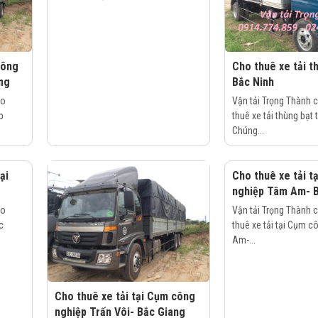
công
Cho thuê xe tải th
ng
Bắc Ninh
ho
Vận tải Trọng Thành 
p
thuê xe tải thùng bạt 
Chúng...
ại
Cho thuê xe tải t
nghiệp Tâm Am- B
ho
Vận tải Trọng Thành 
c
thuê xe tải tại Cụm 
Am-...
Cho thuê xe tải tại Cụm công
nghiệp Trấn Vôi- Bắc Giang