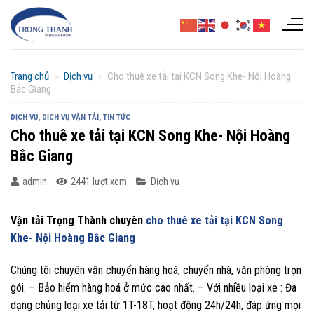
Chuyển
đến
nội
dung
Trang chủ
»
Dịch vụ
»
Cho thuê xe tải tại KCN Song Khe- Nội Hoàng
Bắc Giang
DỊCH VỤ
,
DỊCH VỤ VẬN TẢI
,
TIN TỨC
Cho thuê xe tải tại KCN Song Khe- Nội Hoàng
Bắc Giang
admin
2441 lượt xem
Dịch vụ
Vận tải Trọng Thành chuyên
cho thuê xe tải tại KCN Song
Khe- Nội Hoàng Bắc Giang
Chúng tôi chuyên vận chuyển hàng hoá, chuyển nhà, văn phòng trọn
gói. – Bảo hiểm hàng hoá ở mức cao nhất. – Với nhiều loại xe : Đa
dạng chủng loại xe tải từ 1T-18T, hoạt động 24h/24h, đáp ứng mọi