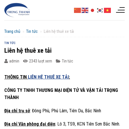
Chuyển
đến
nội
dung
Trang chủ
»
Tin tức
»
Liên hệ thuê xe tải
TIN TỨC
Liên hệ thuê xe tải
admin
2343 lượt xem
Tin tức
THÔNG TIN
LIÊN HỆ THUÊ XE TẢI
:
CÔNG TY TNHH THƯƠNG MẠI ĐIỆN TỬ VÀ VẬN TẢI TRỌNG
THÀNH
Địa chỉ trụ sở
: Đông Phù, Phú Lâm, Tiên Du, Bắc Ninh
Địa chỉ Văn phòng đại diện
: Lô 3, TS9, KCN Tiên Sơn Bắc Ninh.