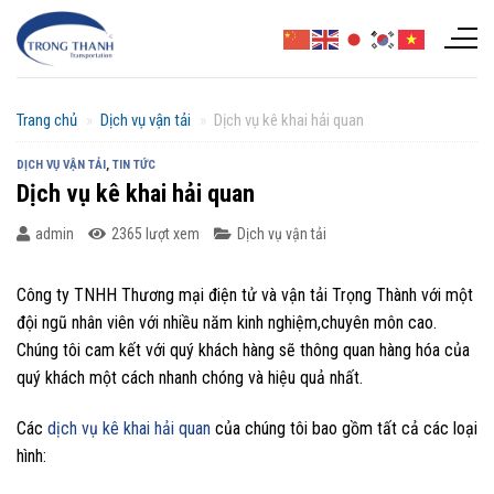
Chuyển
đến
nội
dung
Trang chủ
»
Dịch vụ vận tải
»
Dịch vụ kê khai hải quan
DỊCH VỤ VẬN TẢI
,
TIN TỨC
Dịch vụ kê khai hải quan
admin
2365 lượt xem
Dịch vụ vận tải
Công ty TNHH Thương mại điện tử và vận tải Trọng Thành với một
đội ngũ nhân viên với nhiều năm kinh nghiệm,chuyên môn cao.
Chúng tôi cam kết với quý khách hàng sẽ thông quan hàng hóa của
quý khách một cách nhanh chóng và hiệu quả nhất.
Các
dịch vụ kê khai hải quan
của chúng tôi bao gồm tất cả các loại
hình: