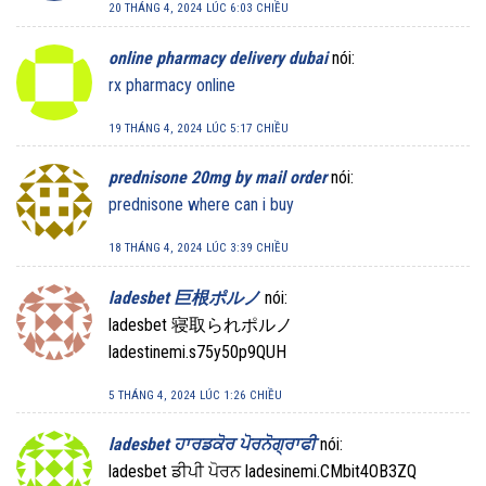
20 THÁNG 4, 2024 LÚC 6:03 CHIỀU
online pharmacy delivery dubai
nói:
rx pharmacy online
19 THÁNG 4, 2024 LÚC 5:17 CHIỀU
prednisone 20mg by mail order
nói:
prednisone where can i buy
18 THÁNG 4, 2024 LÚC 3:39 CHIỀU
ladesbet 巨根ポルノ
nói:
ladesbet 寝取られポルノ
ladestinemi.s75y50p9QUH
5 THÁNG 4, 2024 LÚC 1:26 CHIỀU
ladesbet ਹਾਰਡਕੋਰ ਪੋਰਨੋਗ੍ਰਾਫੀ
nói:
ladesbet ਡੀਪੀ ਪੋਰਨ ladesinemi.CMbit4OB3ZQ