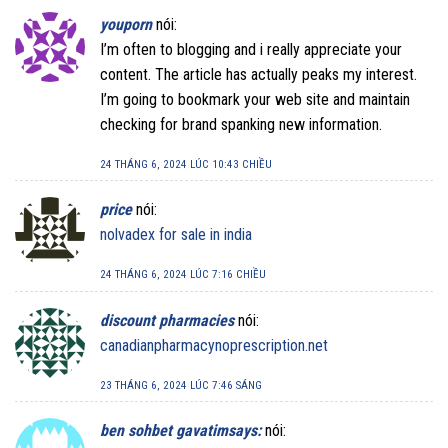
youporn
nói:
I’m often to blogging and i really appreciate your
content. The article has actually peaks my interest.
I’m going to bookmark your web site and maintain
checking for brand spanking new information.
24 THÁNG 6, 2024 LÚC 10:43 CHIỀU
price
nói:
nolvadex for sale in india
24 THÁNG 6, 2024 LÚC 7:16 CHIỀU
discount pharmacies
nói:
canadianpharmacynoprescription.net
23 THÁNG 6, 2024 LÚC 7:46 SÁNG
ben sohbet gavatimsays:
nói: