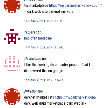
tor marketplace
https://mydarknetmarketlinks.com/
– dark web site darknet markets
18 THÁNG 5, 2024 LÚC 4:47 CHIỀU
tablets
nói:
baclofen medicine
17 THÁNG 5, 2024 LÚC 8:32 CHIỀU
tlovertonet
nói:
I like this weblog its a master peace ! Glad I
discovered this on google .
17 THÁNG 5, 2024 LÚC 4:16 SÁNG
NikeBon
nói:
darknet market lists
https://mydarkmarket.com/
–
dark web drug marketplace dark web link