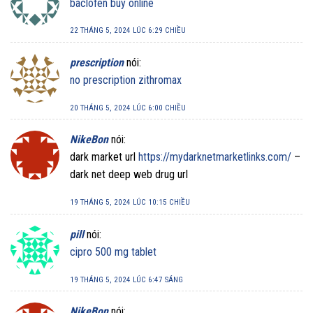
baclofen buy online
22 THÁNG 5, 2024 LÚC 6:29 CHIỀU
prescription
nói:
no prescription zithromax
20 THÁNG 5, 2024 LÚC 6:00 CHIỀU
NikeBon
nói:
dark market url
https://mydarknetmarketlinks.com/
–
dark net deep web drug url
19 THÁNG 5, 2024 LÚC 10:15 CHIỀU
pill
nói:
cipro 500 mg tablet
19 THÁNG 5, 2024 LÚC 6:47 SÁNG
NikeBon
nói: