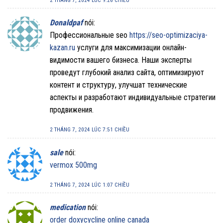
2 THÁNG 7, 2024 LÚC 9:26 CHIỀU
Donaldpaf
nói:
Профессиональные seo
https://seo-optimizaciya-
kazan.ru
услуги для максимизации онлайн-
видимости вашего бизнеса. Наши эксперты
проведут глубокий анализ сайта, оптимизируют
контент и структуру, улучшат технические
аспекты и разработают индивидуальные стратегии
продвижения.
2 THÁNG 7, 2024 LÚC 7:51 CHIỀU
sale
nói:
vermox 500mg
2 THÁNG 7, 2024 LÚC 1:07 CHIỀU
medication
nói:
order doxycycline online canada