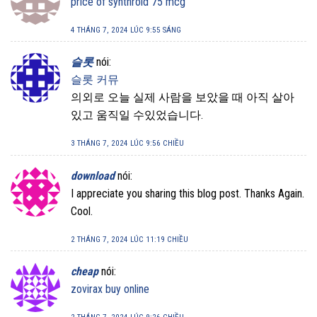
price of synthroid 75 mcg
4 THÁNG 7, 2024 LÚC 9:55 SÁNG
슬롯
nói:
슬롯 커뮤
의외로 오늘 실제 사람을 보았을 때 아직 살아
있고 움직일 수있었습니다.
3 THÁNG 7, 2024 LÚC 9:56 CHIỀU
download
nói:
I appreciate you sharing this blog post. Thanks Again.
Cool.
2 THÁNG 7, 2024 LÚC 11:19 CHIỀU
cheap
nói:
zovirax buy online