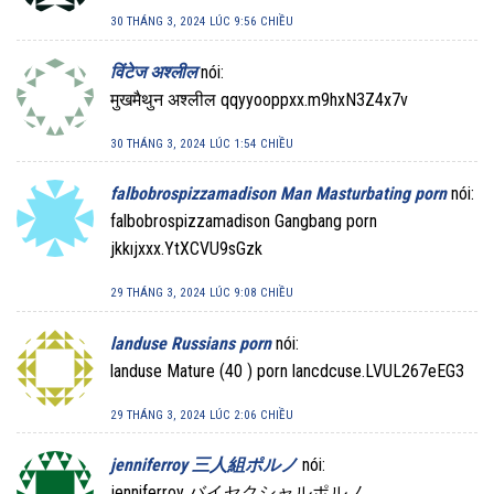
30 THÁNG 3, 2024 LÚC 9:56 CHIỀU
विंटेज अश्लील
nói:
मुखमैथुन अश्लील qqyyooppxx.m9hxN3Z4x7v
30 THÁNG 3, 2024 LÚC 1:54 CHIỀU
falbobrospizzamadison Man Masturbating porn
nói:
falbobrospizzamadison Gangbang porn
jkkıjxxx.YtXCVU9sGzk
29 THÁNG 3, 2024 LÚC 9:08 CHIỀU
landuse Russians porn
nói:
landuse Mature (40 ) porn lancdcuse.LVUL267eEG3
29 THÁNG 3, 2024 LÚC 2:06 CHIỀU
jenniferroy 三人組ポルノ
nói:
jenniferroy バイセクシャルポルノ