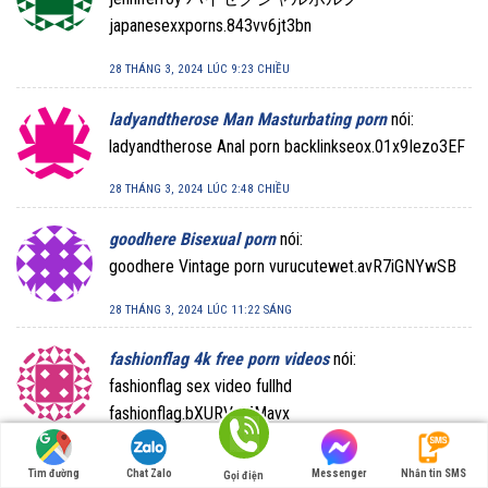
japanesexxporns.843vv6jt3bn
28 THÁNG 3, 2024 LÚC 9:23 CHIỀU
ladyandtherose Man Masturbating porn
nói:
ladyandtherose Anal porn backlinkseox.01x9Iezo3EF
28 THÁNG 3, 2024 LÚC 2:48 CHIỀU
goodhere Bisexual porn
nói:
goodhere Vintage porn vurucutewet.avR7iGNYwSB
28 THÁNG 3, 2024 LÚC 11:22 SÁNG
fashionflag 4k free porn videos
nói:
fashionflag sex video fullhd
fashionflag.bXURVxMMavx
27 THÁNG 3, 2024 LÚC 3:33 CHIỀU
Tìm đường
Chat Zalo
Messenger
Nhắn tin SMS
Gọi điện