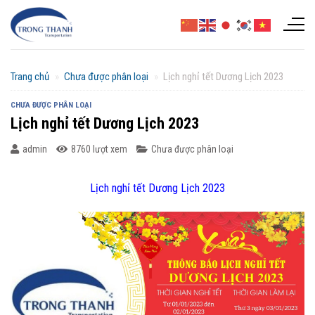
Chuyển
đến
nội
dung
Trang chủ
»
Chưa được phân loại
»
Lịch nghỉ tết Dương Lịch 2023
CHƯA ĐƯỢC PHÂN LOẠI
Lịch nghỉ tết Dương Lịch 2023
admin
8760 lượt xem
Chưa được phân loại
Lịch nghỉ tết Dương Lịch 2023