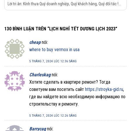
Lời tri ân: Kính thưa Quý doanh nghiệp, Quý khách hàng, Quý đối tác !...
130 BÌNH LUẬN TRÊN “
LỊCH NGHỈ TẾT DƯƠNG LỊCH 2023
”
cheap
nói:
where to buy vermox in usa
5 THÁNG 7, 2024 LÚC 12:36 SÁNG
Charleskag
nói:
Хотите сделать в квартире ремонт? Тогда
советуем вам посетить сайт
https://stroyka-gid.ru
,
где вы найдете всю необходимую информацию по
строительству и ремонту.
5 THÁNG 7, 2024 LÚC 12:26 SÁNG
Barrycag
nói: