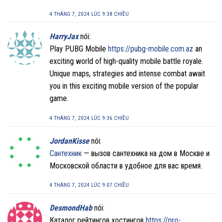
4 THÁNG 7, 2024 LÚC 9:38 CHIỀU
HarryJax
nói:
Play PUBG Mobile
https://pubg-mobile.com.az
an
exciting world of high-quality mobile battle royale.
Unique maps, strategies and intense combat await
you in this exciting mobile version of the popular
game.
4 THÁNG 7, 2024 LÚC 9:36 CHIỀU
JordanKisse
nói:
Сантехник
— вызов сантехника на дом в Москве и
Московской области в удобное для вас время.
4 THÁNG 7, 2024 LÚC 9:07 CHIỀU
DesmondHab
nói:
Каталог рейтингов хостингов
https://pro-