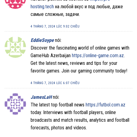
hosting.tech
на любой вкус и под любые, даже
самые сложные, задачи.
4 THÁNG 7, 2024 LÚC 9:02 CHIỀU
EddieSoype
nói:
Discover the fascinating world of online games with
GameHub Azerbaijan
https://online-game.com.az
.
Get the latest news, reviews and tips for your
favorite games. Join our gaming community today!
4 THÁNG 7, 2024 LÚC 6:07 CHIỀU
JamesLaH
nói:
The latest top football news
https://futbol.com.az
today. Interviews with football players, online
broadcasts and match results, analytics and football
forecasts, photos and videos.