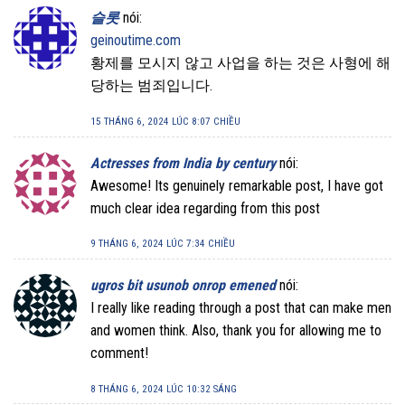
슬롯
nói:
geinoutime.com
황제를 모시지 않고 사업을 하는 것은 사형에 해
당하는 범죄입니다.
15 THÁNG 6, 2024 LÚC 8:07 CHIỀU
Actresses from India by century‎
nói:
Awesome! Its genuinely remarkable post, I have got
much clear idea regarding from this post
9 THÁNG 6, 2024 LÚC 7:34 CHIỀU
ugros bit usunob onrop emened
nói:
I really like reading through a post that can make men
and women think. Also, thank you for allowing me to
comment!
8 THÁNG 6, 2024 LÚC 10:32 SÁNG