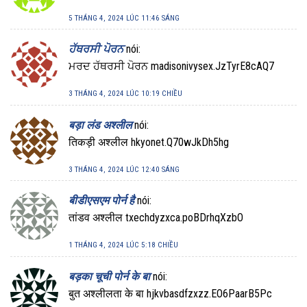
5 THÁNG 4, 2024 LÚC 11:46 SÁNG
ਹੱਥਰਸੀ ਪੋਰਨ
nói:
ਮਰਦ ਹੱਥਰਸੀ ਪੋਰਨ madisonivysex.JzTyrE8cAQ7
3 THÁNG 4, 2024 LÚC 10:19 CHIỀU
बड़ा लंड अश्लील
nói:
तिकड़ी अश्लील hkyonet.Q70wJkDh5hg
3 THÁNG 4, 2024 LÚC 12:40 SÁNG
बीडीएसएम पोर्न है
nói:
तांडव अश्लील txechdyzxca.poBDrhqXzbO
1 THÁNG 4, 2024 LÚC 5:18 CHIỀU
बड़का चूची पोर्न के बा
nói:
बुत अश्लीलता के बा hjkvbasdfzxzz.EO6PaarB5Pc